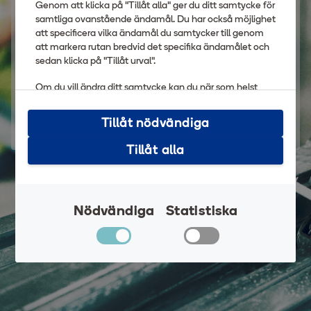
Genom att klicka på "Tillåt alla" ger du ditt samtycke för
samtliga ovanstående ändamål. Du har också möjlighet
att specificera vilka ändamål du samtycker till genom
att markera rutan bredvid det specifika ändamålet och
sedan klicka på "Tillåt urval".
LOGGA IN
Om du vill ändra ditt samtycke kan du när som helst
göra det genom att klicka på "Hantera cookies" längst
ner på sidan.
Tillåt nödvändiga
Nytt lösenord
Tillåt alla
Nödvändiga
Statistiska
Nödvändiga
Statistiska
Klicka på länken för att läsa mer om hur vi använder
kakor och andra tekniska lösningar och hur vi inhämtar
och behandlar personuppgifter.
Villkor